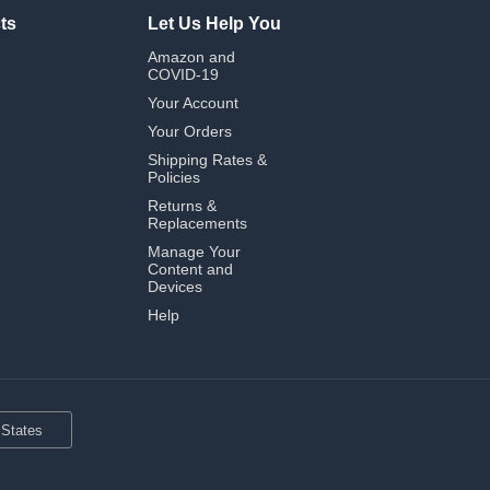
ts
Let Us Help You
Amazon and
COVID-19
Your Account
Your Orders
Shipping Rates &
Policies
Returns &
Replacements
Manage Your
Content and
Devices
Help
 States