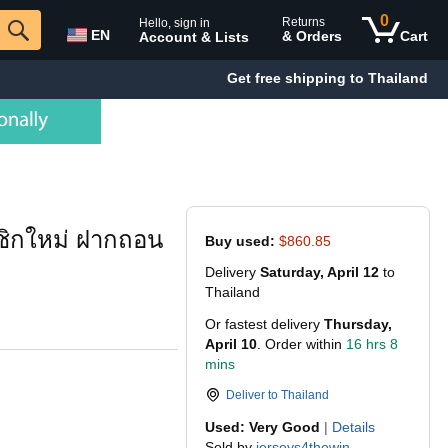
0
Returns
Hello, sign in
EN
& Orders
Cart
Account & Lists
Get free shipping to Thailand
ชิกใหม่ ฝากถอน
Buy used:
$860.85
Delivery
Saturday, April 12
to
Thailand
Or fastest delivery
Thursday,
April 10
. Order within
16 hrs 8
mins
Deliver to
Thailand
Used: Very Good
|
Details
Sold by
jerseys4thewin