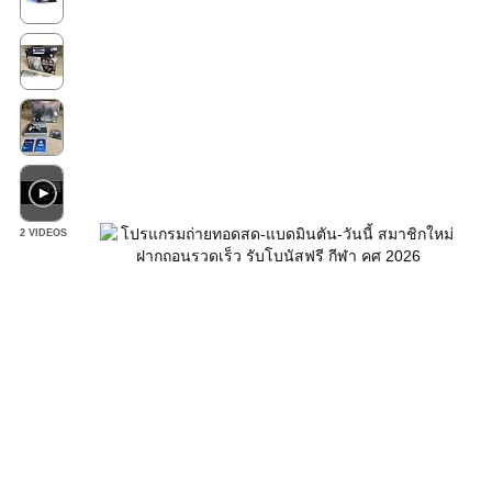
2 VIDEOS