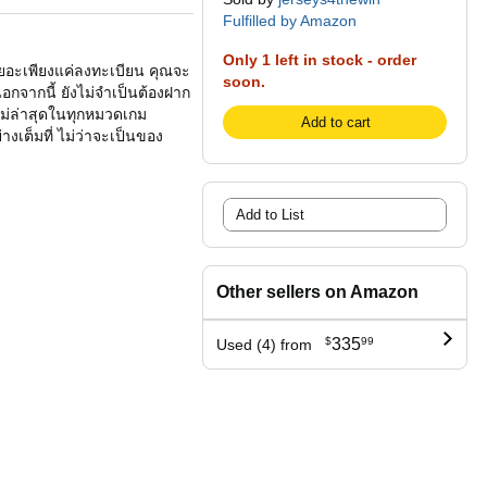
Fulfilled by Amazon
Only 1 left in stock - order
เยอะเพียงแค่ลงทะเบียน คุณจะ
soon.
อกจากนี้ ยังไม่จำเป็นต้องฝาก
หม่ล่าสุดในทุกหมวดเกม
Add to cart
งเต็มที่ ไม่ว่าจะเป็นของ
Add to List
Other sellers on Amazon
$
335
99
Used (4) from