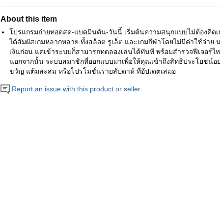
About this item
โปรแกรมถ่ายทอดสด-แบดมินตัน-วันนี้ เริ่มต้นความสนุกแบบไม่ต้องคิด
ได้สัมผัสเกมหลากหลาย ทั้งสล็อต รูเล็ต และเกมกีฬาโดยไม่มีค่าใช้จ่าย น
เงินก่อน แค่เข้าระบบก็สามารถทดลองเล่นได้ทันที พร้อมสำรวจฟีเจอร์ใ
นอกจากนั้น ระบบสมาชิกที่ออกแบบมาเพื่อให้คุณเข้าถึงสิทธิประโยชน์อย่า
ขวัญ แต้มสะสม หรือโปรโมชั่นรายสัปดาห์ ที่อัปเดตเสมอ
Report an issue with this product or seller