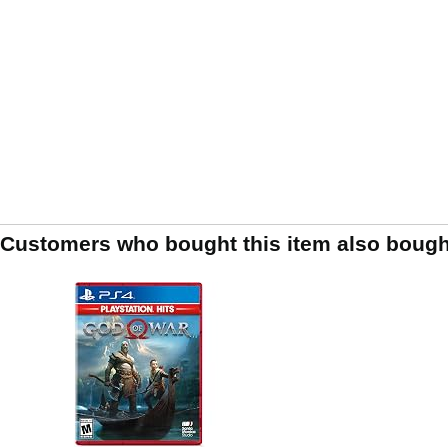
Customers who bought this item also bough