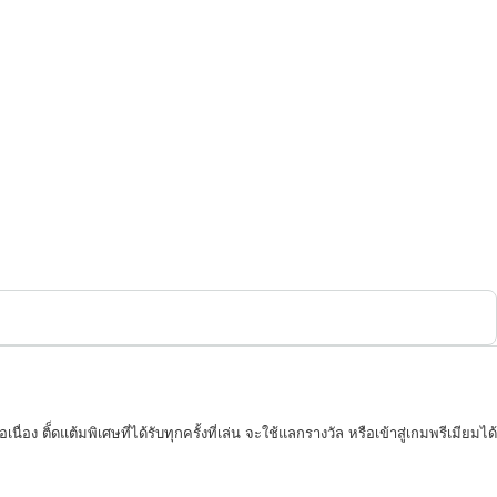
ง ติ็ดแต้มพิเศษที่ได้รับทุกครั้งที่เล่น จะใช้แลกรางวัล หรือเข้าสู่เกมพรีเมียมได้